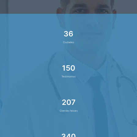
36
Ciudades
150
Testimonios
207
Clientes felices
340